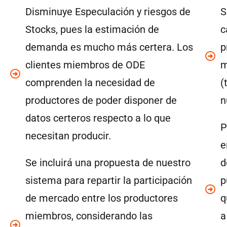
Disminuye Especulación y riesgos de
S
Stocks, pues la estimación de
c
demanda es mucho más certera. Los
p
clientes miembros de ODE
m
comprenden la necesidad de
(
productores de poder disponer de
n
datos certeros respecto a lo que
P
necesitan producir.
e
Se incluirá una propuesta de nuestro
d
sistema para repartir la participación
p
de mercado entre los productores
q
miembros, considerando las
a